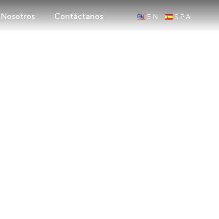
Nosotros
Contáctanos
EN
SPA
aisajes de alta montaña y