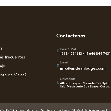
Contáctanos
ra
Peru / USA
+51 84 224613 / +1 646 844 7431
ás frecuentes
Email
aje
info@andeanlodges.com
nte de Viajes?
Ubicación
Alfredo Yepez Miranda C-5 Dpto.
Urb. Magisterio 2da Etapa, Cusco.
© 2024 Copyrights by Andean Lodges. All Rights Reserved