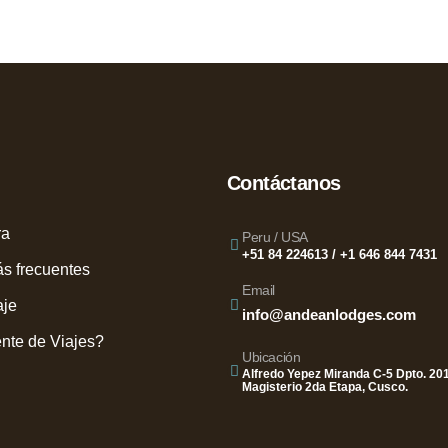
Contáctanos
ra
Peru / USA
+51 84 224613 / +1 646 844 7431
s frecuentes
Email
aje
info@andeanlodges.com
nte de Viajes?
Ubicación
Alfredo Yepez Miranda C-5 Dpto. 201
Magisterio 2da Etapa, Cusco.