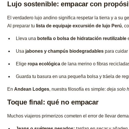
Lujo sostenible: empacar con propósi
El verdadero lujo andino significa respetar la tierra y a su g
Al preparar tu
lista de equipaje excursión de lujo Perú
, c
Lleva una
botella o bolsa de hidratación reutilizable
e
Usa
jabones y champús biodegradables
para cuidar 
Elige
ropa ecológica
de lana merino o fibras reciclada
Guarda tu basura en una pequeña bolsa y tráela de reg
En
Andean Lodges
, nuestra filosofía es simple:
deja solo h
Toque final: qué no empacar
Muchos viajeros primerizos cometen el error de llevar demas
Jeans o suéteres pesados:
tardan en secar y añaden 