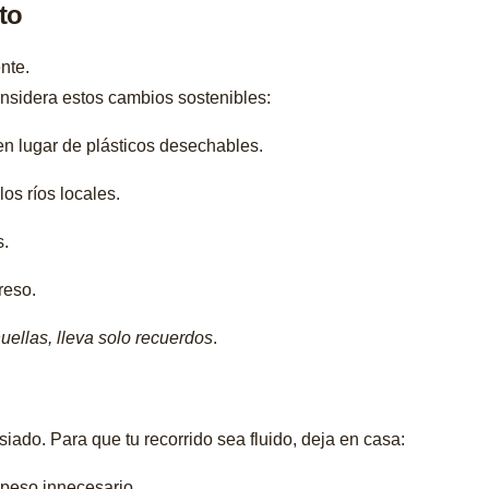
to
ente.
onsidera estos cambios sostenibles:
n lugar de plásticos desechables.
los ríos locales.
s.
reso.
uellas, lleva solo recuerdos
.
iado. Para que tu recorrido sea fluido, deja en casa:
peso innecesario.