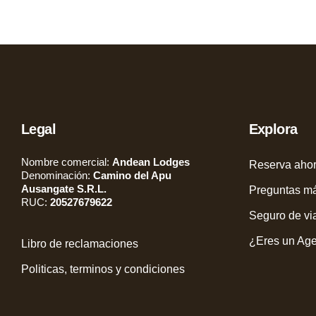
Legal
Explora
Nombre comercial:
Andean Lodges
Reserva aho
Denominación:
Camino del Apu
Ausangate S.R.L.
Preguntas má
RUC:
20527679622
Seguro de vi
¿Eres un Age
Libro de reclamaciones
Politicas, terminos y condiciones