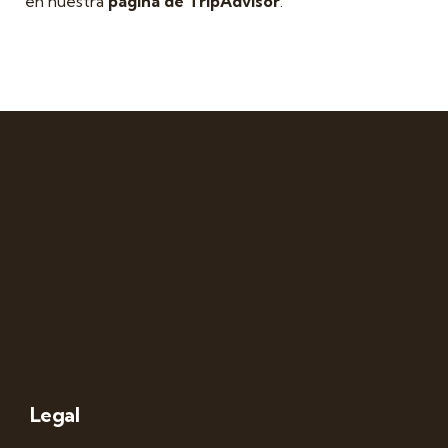
en nuestra
página de TripAdvisor
.
Legal