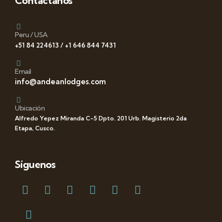
Contáctanos
Peru / USA
+51 84 224613 / +1 646 844 7431
Email
info@andeanlodges.com
Ubicación
Alfredo Yepez Miranda C-5 Dpto. 201 Urb. Magisterio 2da
Etapa, Cusco.
Síguenos